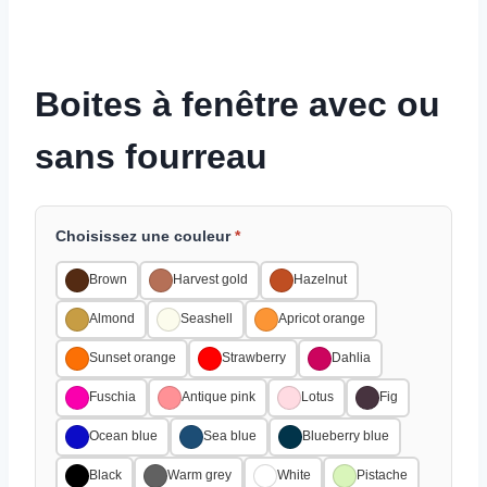
Boites à fenêtre avec ou
sans fourreau
Choisissez une couleur
*
Brown
Harvest gold
Hazelnut
Almond
Seashell
Apricot orange
Sunset orange
Strawberry
Dahlia
Fuschia
Antique pink
Lotus
Fig
Ocean blue
Sea blue
Blueberry blue
Black
Warm grey
White
Pistache