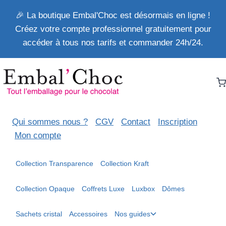
Aller
🎉 La boutique Embal'Choc est désormais en ligne !
au
Créez votre compte professionnel gratuitement pour
contenu
accéder à tous nos tarifs et commander 24h/24.
Qui sommes nous ?
CGV
Contact
Inscription
Mon compte
Collection Transparence
Collection Kraft
Collection Opaque
Coffrets Luxe
Luxbox
Dômes
Ouvrir/fermer
Sachets cristal
Accessoires
Nos guides
le