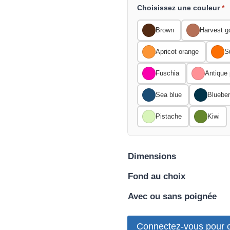
Choisissez une couleur
*
Brown
Harvest g
Apricot orange
S
Fuschia
Antique 
Sea blue
Blueber
Pistache
Kiwi
Dimensions
Fond au choix
Avec ou sans poignée
Connectez-vous pour