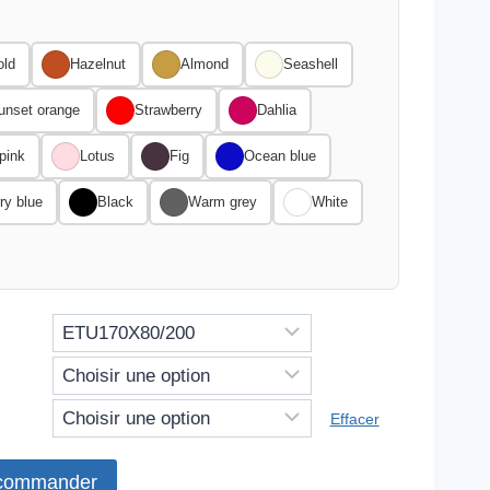
old
Hazelnut
Almond
Seashell
unset orange
Strawberry
Dahlia
pink
Lotus
Fig
Ocean blue
ry blue
Black
Warm grey
White
Effacer
 commander