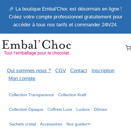
Aller
🎉 La boutique Embal'Choc est désormais en ligne !
au
Créez votre compte professionnel gratuitement pour
contenu
accéder à tous nos tarifs et commander 24h/24.
Qui sommes nous ?
CGV
Contact
Inscription
Mon compte
Collection Transparence
Collection Kraft
Collection Opaque
Coffrets Luxe
Luxbox
Dômes
Ouvrir/fermer
Sachets cristal
Accessoires
Nos guides
le