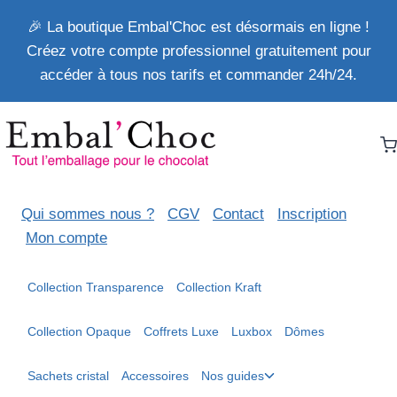
Aller
🎉 La boutique Embal'Choc est désormais en ligne !
au
Créez votre compte professionnel gratuitement pour
contenu
accéder à tous nos tarifs et commander 24h/24.
Qui sommes nous ?
CGV
Contact
Inscription
Mon compte
Collection Transparence
Collection Kraft
Collection Opaque
Coffrets Luxe
Luxbox
Dômes
Ouvrir/fermer
Sachets cristal
Accessoires
Nos guides
le