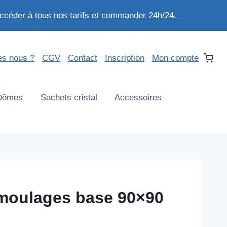
ccéder à tous nos tarifs et commander 24h/24.
s nous ?
CGV
Contact
Inscription
Mon compte
Dômes
Sachets cristal
Accessoires
 moulages base 90×90