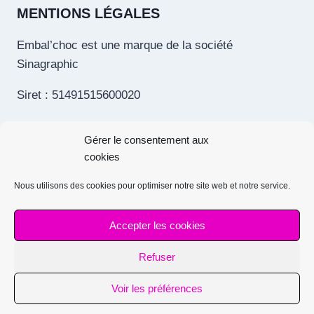
MENTIONS LÉGALES
Embal’choc est une marque de la société
Sinagraphic
Siret : 51491515600020
Tva intracom. : FR13514915156
Gérer le consentement aux
Toutes les mentions légales
cookies
Nous utilisons des cookies pour optimiser notre site web et notre service.
Accepter les cookies
© 2026 Emballage chocolat professionnel pour
Refuser
chocolatiers, confiseurs et pâtissiers | Embalchoc
-
Mentions légales et politique de confidentialité
Voir les préférences