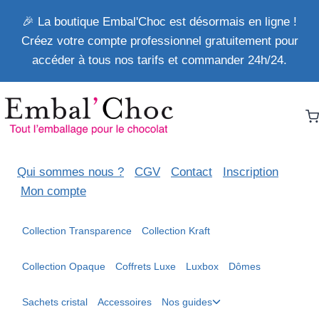
Aller
🎉 La boutique Embal'Choc est désormais en ligne !
au
Créez votre compte professionnel gratuitement pour
contenu
accéder à tous nos tarifs et commander 24h/24.
Qui sommes nous ?
CGV
Contact
Inscription
Mon compte
Collection Transparence
Collection Kraft
Collection Opaque
Coffrets Luxe
Luxbox
Dômes
Ouvrir/fermer
Sachets cristal
Accessoires
Nos guides
le