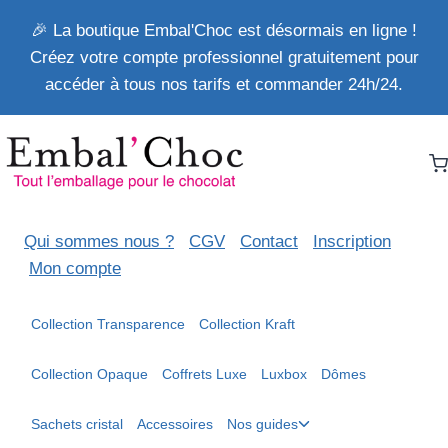
Aller
🎉 La boutique Embal'Choc est désormais en ligne !
au
Créez votre compte professionnel gratuitement pour
contenu
accéder à tous nos tarifs et commander 24h/24.
Qui sommes nous ?
CGV
Contact
Inscription
Mon compte
Collection Transparence
Collection Kraft
Collection Opaque
Coffrets Luxe
Luxbox
Dômes
Ouvrir/fermer
Sachets cristal
Accessoires
Nos guides
le