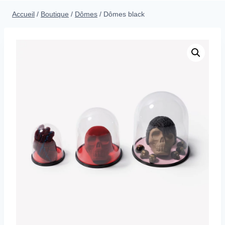
menu
Accueil
/
Boutique
/
Dômes
/
Dômes black
enfant