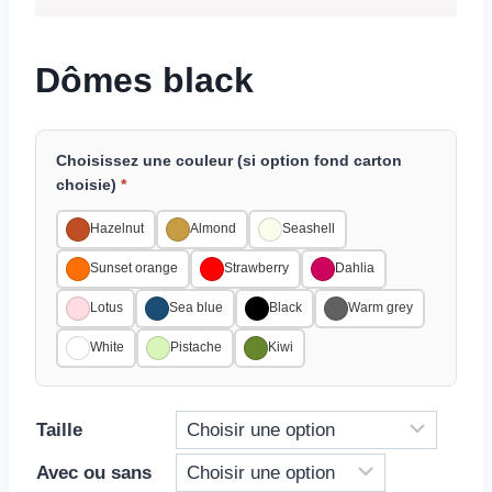
Dômes black
Choisissez une couleur (si option fond carton
choisie)
*
Hazelnut
Almond
Seashell
Sunset orange
Strawberry
Dahlia
Lotus
Sea blue
Black
Warm grey
White
Pistache
Kiwi
Taille
Avec ou sans