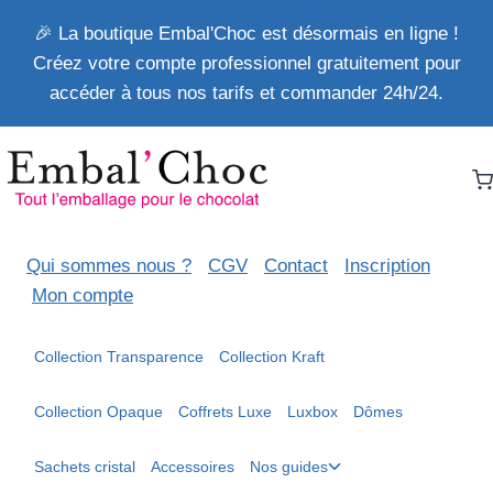
Aller
🎉 La boutique Embal'Choc est désormais en ligne !
au
Créez votre compte professionnel gratuitement pour
contenu
accéder à tous nos tarifs et commander 24h/24.
Qui sommes nous ?
CGV
Contact
Inscription
Mon compte
Collection Transparence
Collection Kraft
Collection Opaque
Coffrets Luxe
Luxbox
Dômes
Ouvrir/fermer
Sachets cristal
Accessoires
Nos guides
le