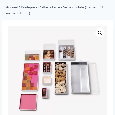
menu
Accueil
/
Boutique
/
Coffrets Luxe
/
Veneto white (hauteur 11
enfant
mm et 31 mm)