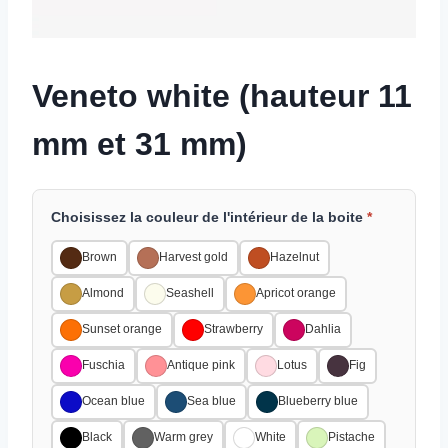
Veneto white (hauteur 11
mm et 31 mm)
Choisissez la couleur de l'intérieur de la boite
*
Brown
Harvest gold
Hazelnut
Almond
Seashell
Apricot orange
Sunset orange
Strawberry
Dahlia
Fuschia
Antique pink
Lotus
Fig
Ocean blue
Sea blue
Blueberry blue
Black
Warm grey
White
Pistache