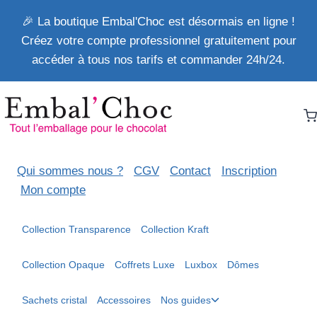
Aller
🎉 La boutique Embal'Choc est désormais en ligne !
au
Créez votre compte professionnel gratuitement pour
contenu
accéder à tous nos tarifs et commander 24h/24.
Qui sommes nous ?
CGV
Contact
Inscription
Mon compte
Collection Transparence
Collection Kraft
Collection Opaque
Coffrets Luxe
Luxbox
Dômes
Ouvrir/fermer
Sachets cristal
Accessoires
Nos guides
le