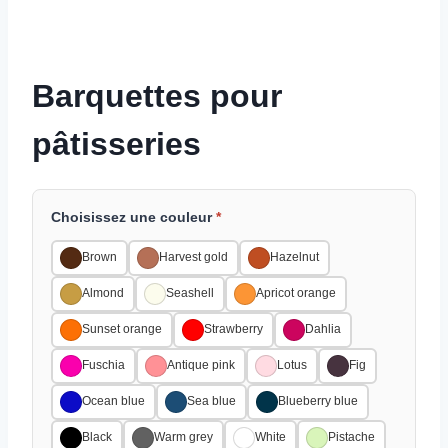
Barquettes pour
pâtisseries
Choisissez une couleur
*
Brown
Harvest gold
Hazelnut
Almond
Seashell
Apricot orange
Sunset orange
Strawberry
Dahlia
Fuschia
Antique pink
Lotus
Fig
Ocean blue
Sea blue
Blueberry blue
Black
Warm grey
White
Pistache