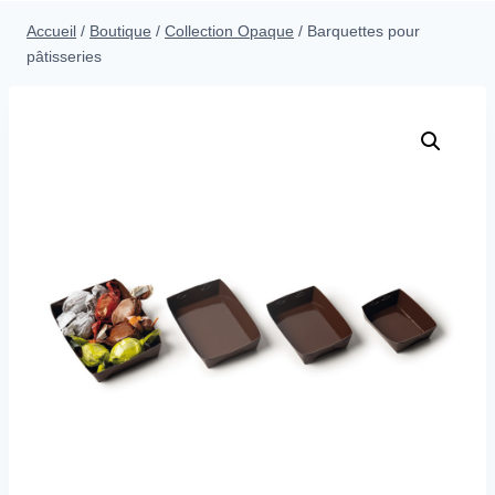
menu
Accueil
/
Boutique
/
Collection Opaque
/
Barquettes pour
enfant
pâtisseries